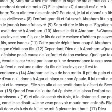
Isaac. (6) Sara dit: «Dieu m'a donné un sujet de rire et tous ceux 
rendront riront de moi.» (7) Elle ajouta: «Qui aurait osé dire à
ham: ‘Sara allaitera des enfants’? Pourtant, je lui ai donné un fil
 sa vieillesse.» (8) L'enfant grandit et fut sevré. Abraham fit un 
n le jour où Isaac fut sevré. (9) Sara vit rire le fils que l'Egyptien
 avait donné à Abraham. (10) Alors elle dit à Abraham: *«Chass
 esclave et son fils, car le fils de cette esclave n'héritera pas ave
fils, avec Isaac.» (11) Cette parole déplut beaucoup à Abraham
e que c'était son fils. (12) Cependant, Dieu dit à Abraham: «Que 
e déplaise pas à cause de l'enfant et de ton esclave. Quoi que te 
, écoute-la, car *c'est par Isaac qu'une descendance te sera assu
Je ferai aussi une nation du fils de l'esclave, car il est ta
endance.» (14) Abraham se leva de bon matin. Il prit du pain et
e d'eau qu'il donna à Agar et plaça sur son épaule. Il lui remit au
ant et la renvoya. Elle s'en alla et se perdit dans le désert de Beer
a. (15) Quand l'eau de l'outre fut épuisée, elle laissa l'enfant so
rbrisseaux (16) et alla s'asseoir vis-à-vis, à la distance d'une po
c, car elle se disait: «Je ne veux pas voir mourir mon enfant!» Ell
it donc vis-à-vis de lui et se mit à pleurer tout haut. (17) Dieu