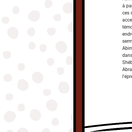
à pa
ces 
acce
témo
endr
serm
Abim
dans
Shéba
Abra
l'ép