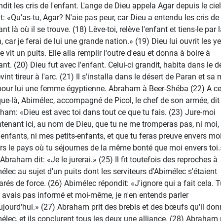
dit les cris de l'enfant. L'ange de Dieu appela Agar depuis le ciel
it: «Qu'as-tu, Agar? N'aie pas peur, car Dieu a entendu les cris de
ant là où il se trouve. (18) Lève-toi, relève l'enfant et tiens-le par 
 car je ferai de lui une grande nation.» (19) Dieu lui ouvrit les y
le vit un puits. Elle alla remplir l'outre d'eau et donna à boire à
ant. (20) Dieu fut avec l'enfant. Celui-ci grandit, habita dans le d
vint tireur à l'arc. (21) Il s'installa dans le désert de Paran et sa
 pour lui une femme égyptienne. Abraham à Beer-Shéba (22) A ce
ue-là, Abimélec, accompagné de Picol, le chef de son armée, dit
ham: «Dieu est avec toi dans tout ce que tu fais. (23) Jure-moi
tenant ici, au nom de Dieu, que tu ne me tromperas pas, ni moi, 
enfants, ni mes petits-enfants, et que tu feras preuve envers moi
rs le pays où tu séjournes de la même bonté que moi envers toi.
Abraham dit: «Je le jurerai.» (25) Il fit toutefois des reproches à
élec au sujet d'un puits dont les serviteurs d'Abimélec s'étaient
rés de force. (26) Abimélec répondit: «J'ignore qui a fait cela. 
 avais pas informé et moi-même, je n'en entends parler
ujourd'hui.» (27) Abraham prit des brebis et des bœufs qu'il don
élec, et ils conclurent tous les deux une alliance. (28) Abraham 