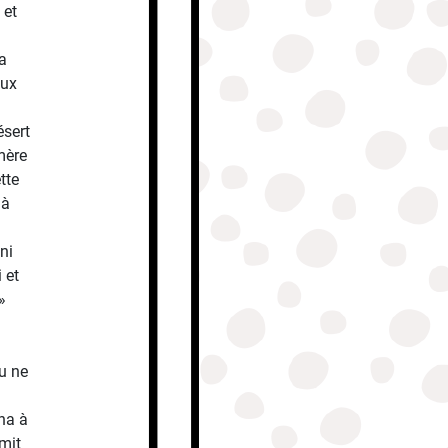
 et
la
eux
ésert
 mère
tte
 à
ni
 et
»
Tu ne
na à
mit