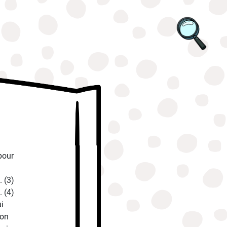
 pour
 (3)
. (4)
ui
son