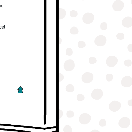
ue
cet