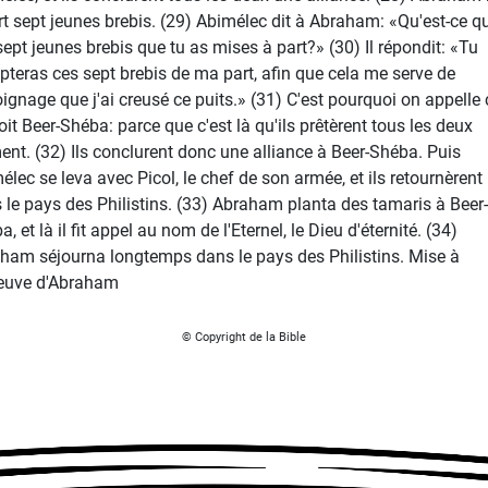
rt sept jeunes brebis. (29) Abimélec dit à Abraham: «Qu'est-ce q
sept jeunes brebis que tu as mises à part?» (30) Il répondit: «Tu
pteras ces sept brebis de ma part, afin que cela me serve de
ignage que j'ai creusé ce puits.» (31) C'est pourquoi on appelle 
oit Beer-Shéba: parce que c'est là qu'ils prêtèrent tous les deux
ent. (32) Ils conclurent donc une alliance à Beer-Shéba. Puis
élec se leva avec Picol, le chef de son armée, et ils retournèrent
 le pays des Philistins. (33) Abraham planta des tamaris à Beer-
, et là il fit appel au nom de l'Eternel, le Dieu d'éternité. (34)
ham séjourna longtemps dans le pays des Philistins. Mise à
reuve d'Abraham
© Copyright de la Bible