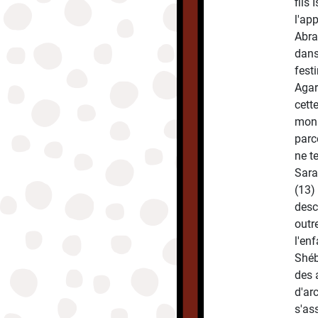
fils 
l'app
Abra
dans
festi
Agar
cette
mon 
parc
ne t
Sara
(13) 
desc
outr
l'enf
Shéb
des a
d'ar
s'ass