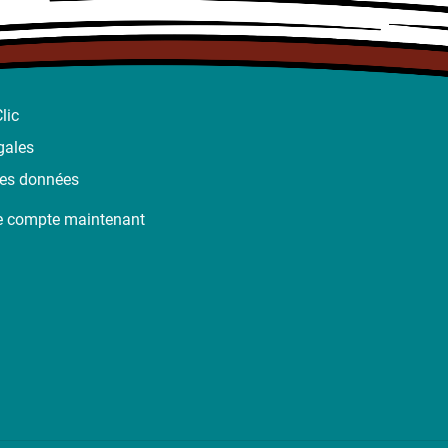
lic
gales
des données
e compte maintenant