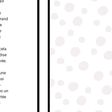
qui
s
grand
ne
e
c
cela
dise
rée.
 une
ssi
-
us un
rtée
e