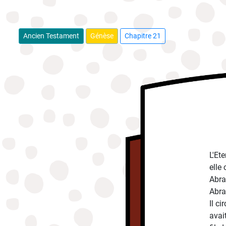
Ancien Testament
Génèse
Chapitre 21
L'Ete
elle
Abra
Abra
Il ci
avai