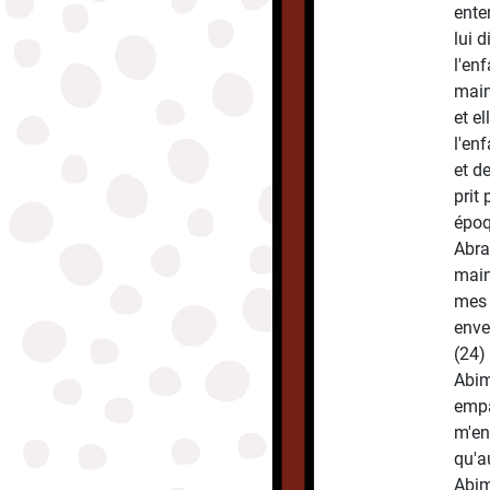
enten
lui d
l'enf
main,
et el
l'enf
et de
prit
époq
Abra
main
mes 
enve
(24) 
Abim
empa
m'en
qu'a
Abim