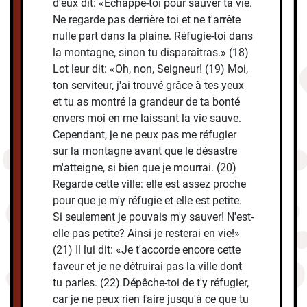
d'eux dit: «Echappe-toi pour sauver ta vie.
Ne regarde pas derrière toi et ne t'arrête
nulle part dans la plaine. Réfugie-toi dans
la montagne, sinon tu disparaîtras.» (18)
Lot leur dit: «Oh, non, Seigneur! (19) Moi,
ton serviteur, j'ai trouvé grâce à tes yeux
et tu as montré la grandeur de ta bonté
envers moi en me laissant la vie sauve.
Cependant, je ne peux pas me réfugier
sur la montagne avant que le désastre
m'atteigne, si bien que je mourrai. (20)
Regarde cette ville: elle est assez proche
pour que je m'y réfugie et elle est petite.
Si seulement je pouvais m'y sauver! N'est-
elle pas petite? Ainsi je resterai en vie!»
(21) Il lui dit: «Je t'accorde encore cette
faveur et je ne détruirai pas la ville dont
tu parles. (22) Dépêche-toi de t'y réfugier,
car je ne peux rien faire jusqu'à ce que tu