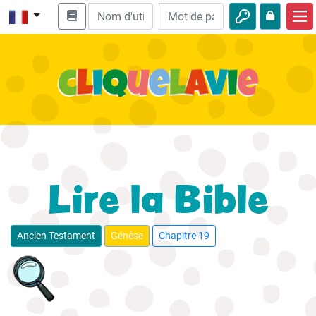
Accueil
Enseignement biblique
Vidéos
Histoires audio
Nature
Lire la Bible
Aventures
Loisirs
Ancien Testament
Génèse
Chapitre 19