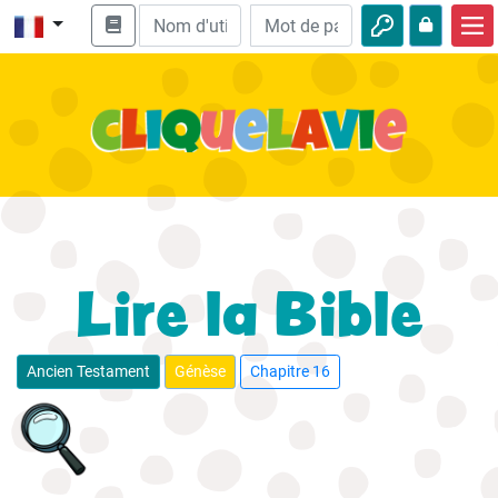
Accueil
Enseignement biblique
Vidéos
Histoires audio
Nature
Lire la Bible
Aventures
Loisirs
Ancien Testament
Génèse
Chapitre 16