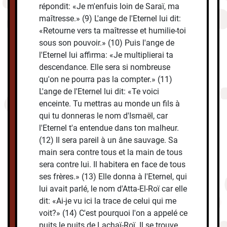
répondit: «Je m'enfuis loin de Saraï, ma
maîtresse.» (9) L'ange de l'Eternel lui dit:
«Retourne vers ta maîtresse et humilie-toi
sous son pouvoir.» (10) Puis l'ange de
l'Eternel lui affirma: «Je multiplierai ta
descendance. Elle sera si nombreuse
qu'on ne pourra pas la compter.» (11)
L'ange de l'Eternel lui dit: «Te voici
enceinte. Tu mettras au monde un fils à
qui tu donneras le nom d'Ismaël, car
l'Eternel t'a entendue dans ton malheur.
(12) Il sera pareil à un âne sauvage. Sa
main sera contre tous et la main de tous
sera contre lui. Il habitera en face de tous
ses frères.» (13) Elle donna à l'Eternel, qui
lui avait parlé, le nom d'Atta-El-Roï car elle
dit: «Ai-je vu ici la trace de celui qui me
voit?» (14) C'est pourquoi l'on a appelé ce
puits le puits de Lachaï-Roï. Il se trouve