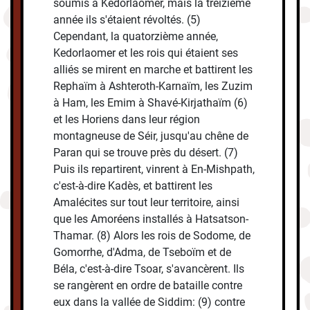
soumis à Kedorlaomer, mais la treizième
année ils s'étaient révoltés. (5)
Cependant, la quatorzième année,
Kedorlaomer et les rois qui étaient ses
alliés se mirent en marche et battirent les
Rephaïm à Ashteroth-Karnaïm, les Zuzim
à Ham, les Emim à Shavé-Kirjathaïm (6)
et les Horiens dans leur région
montagneuse de Séir, jusqu'au chêne de
Paran qui se trouve près du désert. (7)
Puis ils repartirent, vinrent à En-Mishpath,
c'est-à-dire Kadès, et battirent les
Amalécites sur tout leur territoire, ainsi
que les Amoréens installés à Hatsatson-
Thamar. (8) Alors les rois de Sodome, de
Gomorrhe, d'Adma, de Tseboïm et de
Béla, c'est-à-dire Tsoar, s'avancèrent. Ils
se rangèrent en ordre de bataille contre
eux dans la vallée de Siddim: (9) contre