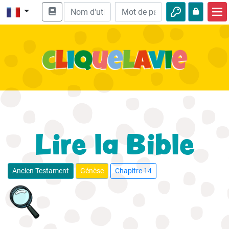
Accueil
Enseignement biblique
Vidéos
Histoires audio
Nature
Lire la Bible
Aventures
Loisirs
Ancien Testament
Génèse
Chapitre 14