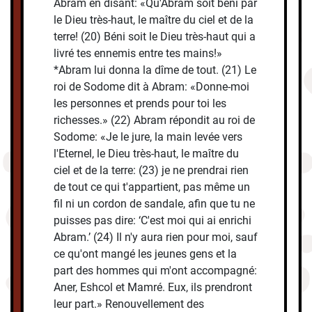
Abram en disant: «Qu'Abram soit béni par
le Dieu très-haut, le maître du ciel et de la
terre! (20) Béni soit le Dieu très-haut qui a
livré tes ennemis entre tes mains!»
*Abram lui donna la dîme de tout. (21) Le
roi de Sodome dit à Abram: «Donne-moi
les personnes et prends pour toi les
richesses.» (22) Abram répondit au roi de
Sodome: «Je le jure, la main levée vers
l'Eternel, le Dieu très-haut, le maître du
ciel et de la terre: (23) je ne prendrai rien
de tout ce qui t'appartient, pas même un
fil ni un cordon de sandale, afin que tu ne
puisses pas dire: ‘C'est moi qui ai enrichi
Abram.’ (24) Il n'y aura rien pour moi, sauf
ce qu'ont mangé les jeunes gens et la
part des hommes qui m'ont accompagné:
Aner, Eshcol et Mamré. Eux, ils prendront
leur part.» Renouvellement des