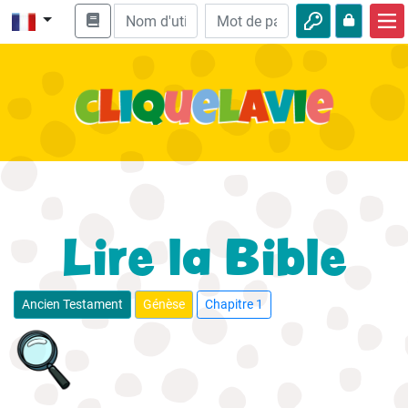
Accueil
Enseignement biblique
Vidéos
Histoires audio
Nature
Lire la Bible
Aventures
Loisirs
Ancien Testament
Génèse
Chapitre 1