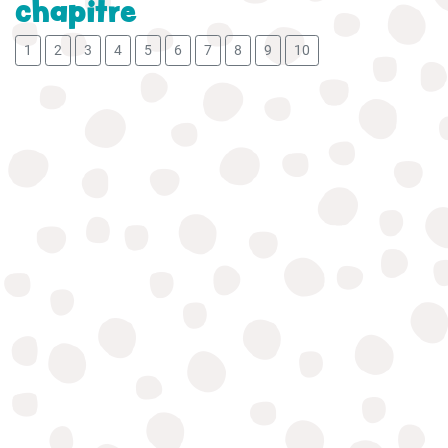
chapitre
1
2
3
4
5
6
7
8
9
10