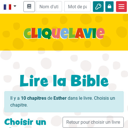
Accueil
Enseignement biblique
Vidéos
Histoires audio
Nature
Lire la Bible
Aventures
Loisirs
Il y a
10 chapitres
de
Esther
dans le livre. Choisis un
chapitre.
Choisir un
Retour pour choisir un livre