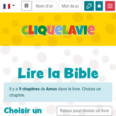
Accueil
Enseignement biblique
Vidéos
Histoires audio
Nature
Lire la Bible
Aventures
Loisirs
Il y a
9 chapitres
de
Amos
dans le livre. Choisis un
chapitre.
Choisir un
Retour pour choisir un livre