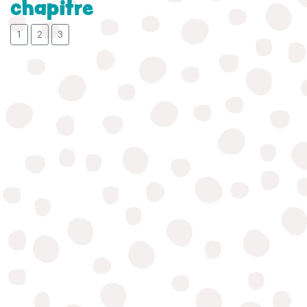
chapitre
1
2
3