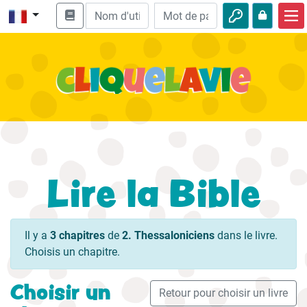
Accueil
Enseignement biblique
Vidéos
Histoires audio
Nature
Lire la Bible
Aventures
Loisirs
Il y a
3 chapitres
de
2. Thessaloniciens
dans le livre.
Choisis un chapitre.
Choisir un
Retour pour choisir un livre