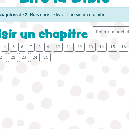
chapitres
de
2. Rois
dans le livre. Choisis un chapitre.
sir un chapitre
Retour pour chois
4
5
6
7
8
9
10
11
12
13
14
15
16
21
22
23
24
25