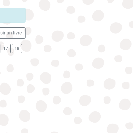
ir un livre
17
18