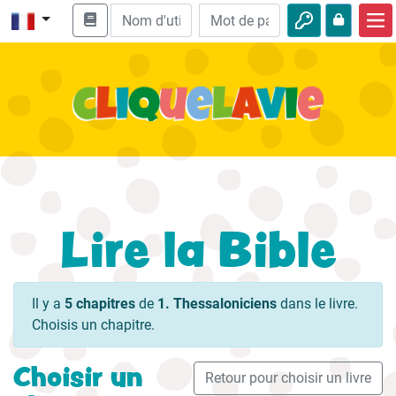
Accueil
Enseignement biblique
Vidéos
Histoires audio
Nature
Lire la Bible
Aventures
Loisirs
Il y a
5 chapitres
de
1. Thessaloniciens
dans le livre.
Choisis un chapitre.
Choisir un
Retour pour choisir un livre