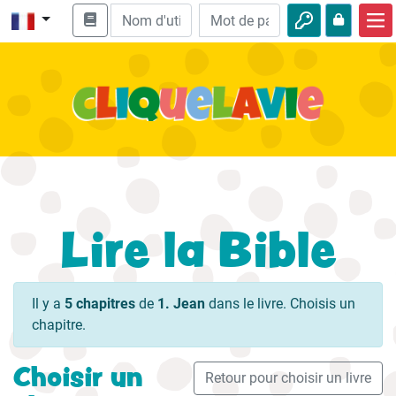
Accueil
Enseignement biblique
Vidéos
Histoires audio
Nature
Lire la Bible
Aventures
Loisirs
Il y a
5 chapitres
de
1. Jean
dans le livre. Choisis un
chapitre.
Choisir un
Retour pour choisir un livre