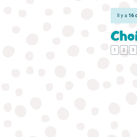
Il y a
16 
Choi
1
2
3