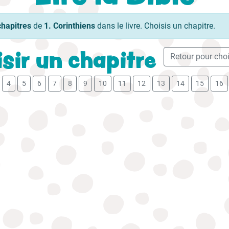
chapitres
de
1. Corinthiens
dans le livre. Choisis un chapitre.
sir un chapitre
Retour pour chois
4
5
6
7
8
9
10
11
12
13
14
15
16