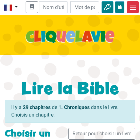
Accueil
Enseignement biblique
Vidéos
Histoires audio
Nature
Lire la Bible
Aventures
Loisirs
Il y a
29 chapitres
de
1. Chroniques
dans le livre.
Choisis un chapitre.
Choisir un
Retour pour choisir un livre