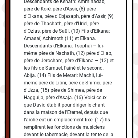
Descendants de Kehath: Amminadab,
père de Koré, père d'Assir, (8) père
d'Elkana, père d'Ebjasaph, père d'Assir, (9)
père de Thachath, père d'Uriel, père
d'Ozias, père de Saül. (10) Fils d'Elkana:
Amasaï, Achimoth (11) et Elkana.
Descendants d'Elkana: Tsophaï – lui-
même père de Nachath, (12) père d'Eliab,
père de Jerocham, père d'Elkana – (13) et
les fils de Samuel, l'aîné et le second,
Abija. (14) Fils de Merari: Machli, lui-
même père de Libni, père de Shimeï, père
d'Uzza, (15) père de Shimea, père de
Hagguija, père d'Asaja. (16) Voici ceux
que David établit pour diriger le chant
dans la maison de l'Eternel, depuis que
l'arche eut un emplacement fixe. (17) Ils
remplirent les fonctions de musiciens
devant le tabernacle, devant la tente de la