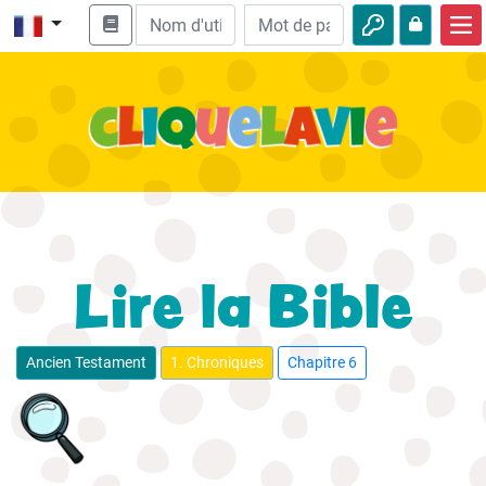
Accueil
Enseignement biblique
Vidéos
Histoires audio
Nature
Lire la Bible
Aventures
Loisirs
Ancien Testament
1. Chroniques
Chapitre 6