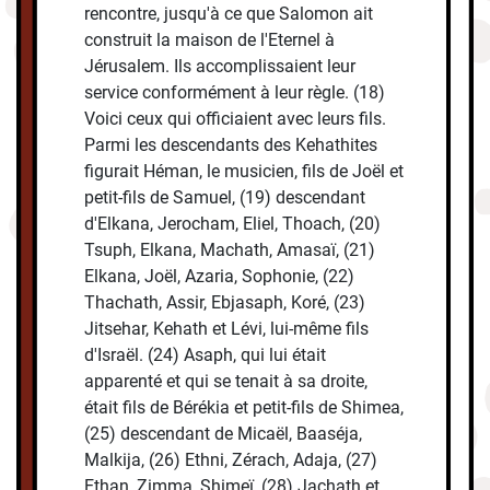
rencontre, jusqu'à ce que Salomon ait
construit la maison de l'Eternel à
Jérusalem. Ils accomplissaient leur
service conformément à leur règle. (18)
Voici ceux qui officiaient avec leurs fils.
Parmi les descendants des Kehathites
figurait Héman, le musicien, fils de Joël et
petit-fils de Samuel, (19) descendant
d'Elkana, Jerocham, Eliel, Thoach, (20)
Tsuph, Elkana, Machath, Amasaï, (21)
Elkana, Joël, Azaria, Sophonie, (22)
Thachath, Assir, Ebjasaph, Koré, (23)
Jitsehar, Kehath et Lévi, lui-même fils
d'Israël. (24) Asaph, qui lui était
apparenté et qui se tenait à sa droite,
était fils de Bérékia et petit-fils de Shimea,
(25) descendant de Micaël, Baaséja,
Malkija, (26) Ethni, Zérach, Adaja, (27)
Ethan, Zimma, Shimeï, (28) Jachath et