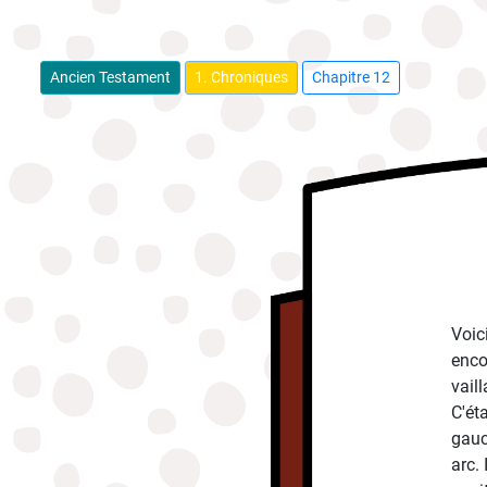
Ancien Testament
1. Chroniques
Chapitre 12
Voic
encor
vail
C'ét
gauc
arc. 