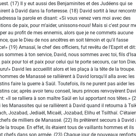
ouest. (17) Il y eut aussi des Benjaminites et des Judéens qui se
nirent à David dans la forteresse. (18) David sortit à leur rencontr
 adressa la parole en disant: «Si vous venez vers moi avec des
ntions de paix, pour m'aider, unissons-nous! Mais si c'est pour m
per au profit de mes ennemis, alors que je ne commets aucune
ence, que le Dieu de nos ancêtres en soit témoin et qu'il fasse
ce!» (19) Amasaï, le chef des officiers, fut revêtu de l'Esprit et dit:
s sommes à ton service, David, nous sommes avec toi, fils d'Isa
 paix pour toi et paix pour celui qui te porte secours, car ton Dieu
ru!» David les accueillit alors et les plaça à la tête de la troupe.
hommes de Manassé se rallièrent à David lorsqu'il alla avec les
stins faire la guerre à Saül. Toutefois, ils ne purent pas aider les
istins car, après avoir tenu conseil, leurs princes renvoyèrent Dav
t: «Il se ralliera à son maître Saül en lui apportant nos têtes.» (
i les Manassites qui se rallièrent à David quand il retourna à Tsi
ch, Jozabad, Jediaël, Micaël, Jozabad, Elihu et Tsilthaï. C'étaien
chefs de milliers de Manassé. (22) Ils prêtèrent secours à David 
de la troupe. En effet, ils étaient tous de vaillants hommes et ils
nt chefs dans son armée. (23) Chaque jour de nouveaux renforts