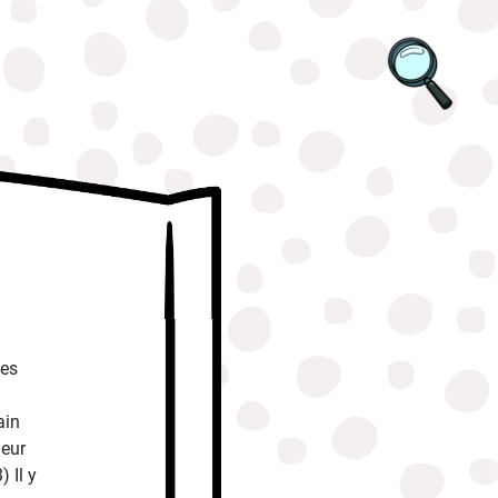
des
ain
leur
) Il y