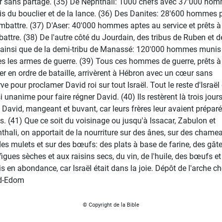
 sans partage. (35) De Nephthali: 1000 chefs avec 37'000 ho
s du bouclier et de la lance. (36) Des Danites: 28'600 hommes 
mbattre. (37) D'Aser: 40'000 hommes aptes au service et prêts à
attre. (38) De l'autre côté du Jourdain, des tribus de Ruben et d
ainsi que de la demi-tribu de Manassé: 120'000 hommes munis
es les armes de guerre. (39) Tous ces hommes de guerre, prêts à
er en ordre de bataille, arrivèrent à Hébron avec un cœur sans
ve pour proclamer David roi sur tout Israël. Tout le reste d'Israël 
i unanime pour faire régner David. (40) Ils restèrent là trois jour
 David, mangeant et buvant, car leurs frères leur avaient prépar
es. (41) Que ce soit du voisinage ou jusqu'à Issacar, Zabulon et
thali, on apportait de la nourriture sur des ânes, sur des chame
des mulets et sur des bœufs: des plats à base de farine, des gât
figues sèches et aux raisins secs, du vin, de l'huile, des bœufs et
is en abondance, car Israël était dans la joie. Dépôt de l'arche c
d-Edom
© Copyright de la Bible