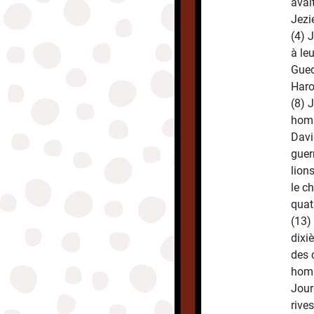
avai
Jezie
(4) 
à le
Gued
Haro
(8) 
homm
Davi
guer
lion
le c
quatr
(13)
dixi
des 
homm
Jour
rive