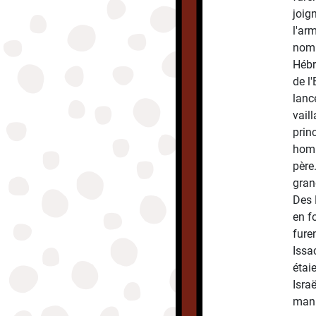
joig
l'ar
nomb
Hébr
de l
lanc
vail
prin
homm
père
grand
Des 
en f
fure
Issac
étai
Isra
mani