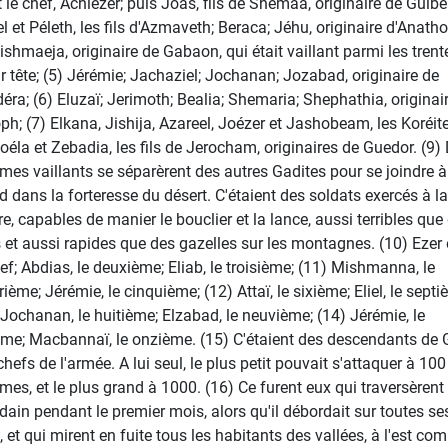
t le chef, Achiézer; puis Joas, fils de Shemaa, originaire de Guibe
l et Péleth, les fils d'Azmaveth; Beraca; Jéhu, originaire d'Anatho
Jishmaeja, originaire de Gabaon, qui était vaillant parmi les trent
ur tête; (5) Jérémie; Jachaziel; Jochanan; Jozabad, originaire de
éra; (6) Eluzaï; Jerimoth; Bealia; Shemaria; Shephathia, originai
ph; (7) Elkana, Jishija, Azareel, Joézer et Jashobeam, les Koréite
Joéla et Zebadia, les fils de Jerocham, originaires de Guedor. (9)
es vaillants se séparèrent des autres Gadites pour se joindre à
d dans la forteresse du désert. C'étaient des soldats exercés à la
re, capables de manier le bouclier et la lance, aussi terribles que
s et aussi rapides que des gazelles sur les montagnes. (10) Ezer 
hef; Abdias, le deuxième; Eliab, le troisième; (11) Mishmanna, le
ième; Jérémie, le cinquième; (12) Attaï, le sixième; Eliel, le septi
 Jochanan, le huitième; Elzabad, le neuvième; (14) Jérémie, le
ème; Macbannaï, le onzième. (15) C'étaient des descendants de 
chefs de l'armée. A lui seul, le plus petit pouvait s'attaquer à 100
es, et le plus grand à 1000. (16) Ce furent eux qui traversèrent 
dain pendant le premier mois, alors qu'il débordait sur toutes se
s, et qui mirent en fuite tous les habitants des vallées, à l'est c