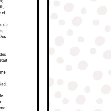
a;
th;
e et
re de
s;
 Des
 des
était
ème;
Gad,
le
s
omme