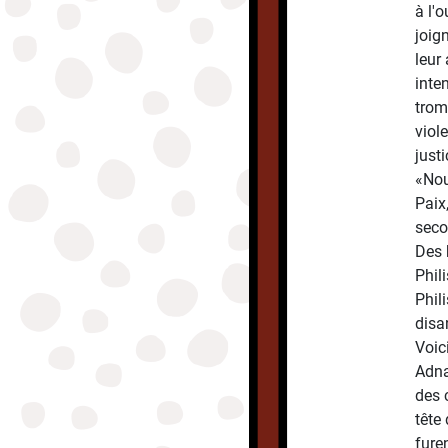
à l'
joig
leur
inte
trom
viol
justi
«Nou
Paix,
secou
Des 
Phili
Phil
disan
Voic
Adna
des 
tête 
fure