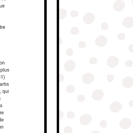
que
dre
son
 plus
31)
artis
, qui
s
ls
re
de
un