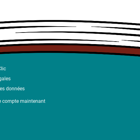
lic
gales
des données
e compte maintenant