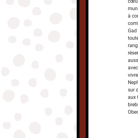
cœur
muni
à co
comb
Gad 
tout
rang
réser
auss
avec
vivr
Neph
sur 
aux 
breb
Obe