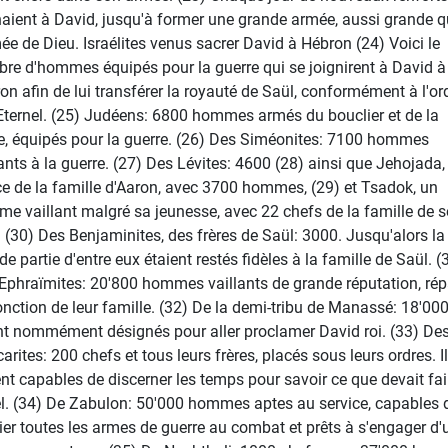
naient à David, jusqu'à former une grande armée, aussi grande 
mée de Dieu. Israélites venus sacrer David à Hébron (24) Voici le
re d'hommes équipés pour la guerre qui se joignirent à David à
on afin de lui transférer la royauté de Saül, conformément à l'or
'Eternel. (25) Judéens: 6800 hommes armés du bouclier et de la
e, équipés pour la guerre. (26) Des Siméonites: 7100 hommes
lants à la guerre. (27) Des Lévites: 4600 (28) ainsi que Jehojada,
ce de la famille d'Aaron, avec 3700 hommes, (29) et Tsadok, un
e vaillant malgré sa jeunesse, avec 22 chefs de la famille de 
. (30) Des Benjaminites, des frères de Saül: 3000. Jusqu'alors la
e partie d'entre eux étaient restés fidèles à la famille de Saül. (
Ephraïmites: 20'800 hommes vaillants de grande réputation, rép
onction de leur famille. (32) De la demi-tribu de Manassé: 18'000
nt nommément désignés pour aller proclamer David roi. (33) De
arites: 200 chefs et tous leurs frères, placés sous leurs ordres. I
ent capables de discerner les temps pour savoir ce que devait fai
ël. (34) De Zabulon: 50'000 hommes aptes au service, capables 
er toutes les armes de guerre au combat et prêts à s'engager d'