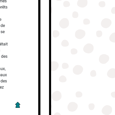
mmes
prêts
e
 de
 se
était
s
é des
aux,
eaux
 des
hez