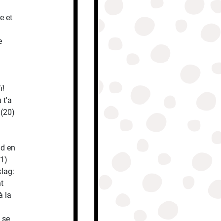
e et
e
ï!
 t'a
 (20)
id en
21)
klag:
t
à la
 se