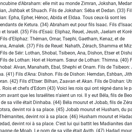
oncubine d'Abraham: elle mit au monde Zimran, Jokshan, Medan
an, Jishbak et Shuach. Fils de Jokshan: Séba et Dedan. (33) Fil
an: Epha, Epher, Hénoc, Abida et Eldaa. Tous ceux-là sont les
endants de Ketura. (34) Abraham eut pour fils Isaac. Fils d'Isaac
 et Israël. (35) Fils d'Esaü: Eliphaz, Reuel, Jeush, Jaelam et Koré
 Fils d'Eliphaz: Théman, Omar, Tsephi, Gaetham, Kenaz, et de
na, Amalek. (37) Fils de Reuel: Nahath, Zérach, Shamma et Miz
 Fils de Séir: Lothan, Shobal, Tsibeon, Ana, Dishon, Etser et Dish
 Fils de Lothan: Hori et Homam. Sœur de Lothan: Thimna. (40) F
hobal: Alvan, Manahath, Ebal, Shephi et Onam. Fils de Tsibeon: 
na. (41) Fils d'Ana: Dishon. Fils de Dishon: Hemdan, Eshban, Jit
eran. (42) Fils d'Etser: Bilhan, Zaavan et Akan. Fils de Dishan: Ut
. Rois et chefs d'Edom (43) Voici les rois qui ont régné dans le 
m avant que les Israélites n'aient un roi. Il y eut Béla, fils de Beor
de sa ville était Dinhaba. (44) Béla mourut et Jobab, fils de Zér
otsra, devint roi à sa place. (45) Jobab mourut et Husham, du p
Thémanites, devint roi à sa place. (46) Husham mourut et Hadad,
edad, devint roi à sa place. C'est lui qui battit les Madianites dan
agne de Moab. Le nom de sa ville était Avith. (47) Hadad mour