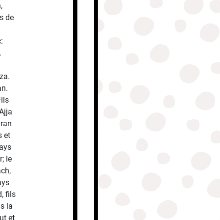
,
s de
:
.
za.
an.
ils
Ajja
hran
s et
pays
; le
ach,
ays
 fils
s la
ut et