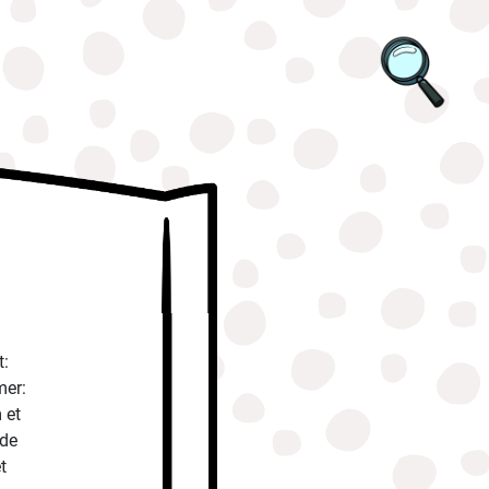
t:
mer:
 et
 de
t