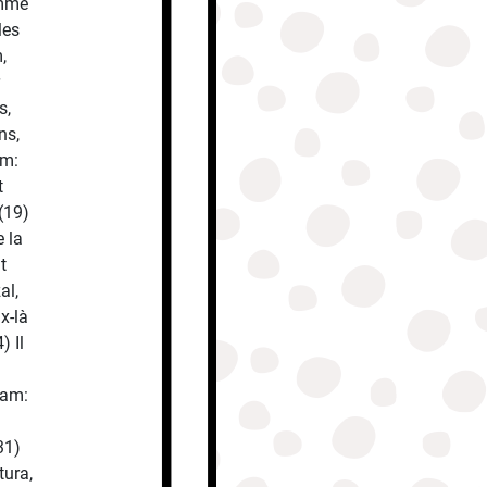
omme
les
,
s,
ns,
em:
t
(19)
e la
t
al,
x-là
) Il
ham:
31)
tura,