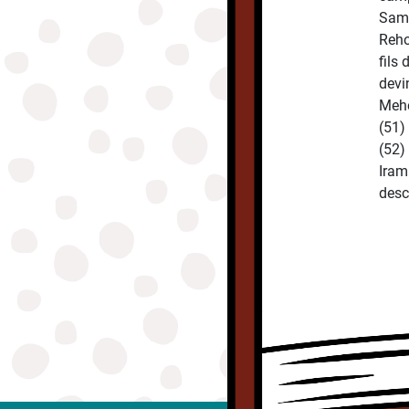
Saml
Reho
fils
devi
Mehét
(51)
(52)
Iram
desc