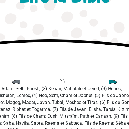
(1) Il
t Adam, Seth, Enosh, (2) Kénan, Mahalaleel, Jéred, (3) Hénoc,
shélah, Lémec, (4) Noé, Sem, Cham et Japhet. (5) Fils de Japhe
r, Magog, Madaï, Javan, Tubal, Méshec et Tiras. (6) Fils de Go
enaz, Riphat et Togarma. (7) Fils de Javan: Elisha, Tarsis, Kittim
nim. (8) Fils de Cham: Cush, Mitsraïm, Puth et Canaan. (9) Fils
: Saba, Havila, Sabta, Raema et Sabteca. Fils de Raema: Séba e