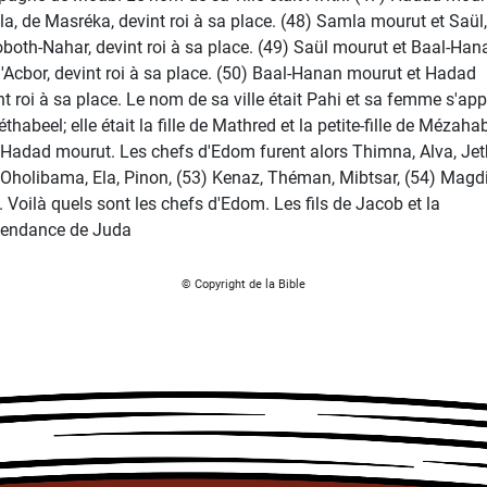
a, de Masréka, devint roi à sa place. (48) Samla mourut et Saül,
both-Nahar, devint roi à sa place. (49) Saül mourut et Baal-Han
 d'Acbor, devint roi à sa place. (50) Baal-Hanan mourut et Hadad
nt roi à sa place. Le nom de sa ville était Pahi et sa femme s'app
habeel; elle était la fille de Mathred et la petite-fille de Mézaha
 Hadad mourut. Les chefs d'Edom furent alors Thimna, Alva, Jet
 Oholibama, Ela, Pinon, (53) Kenaz, Théman, Mibtsar, (54) Magdi
. Voilà quels sont les chefs d'Edom. Les fils de Jacob et la
endance de Juda
© Copyright de la Bible