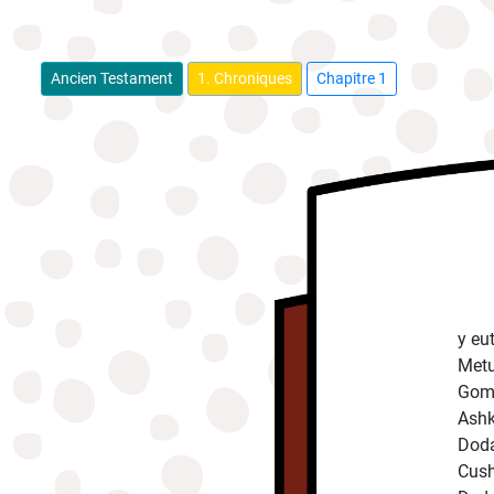
Ancien Testament
1. Chroniques
Chapitre 1
y eu
Metu
Gome
Ashk
Doda
Cush