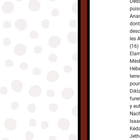
Deda
puis
Anan
dont
desc
les 
(16)
Elam
Mésh
Hébe
terr
pour
Dikl
fure
y eu
Nach
Isaac
Kéda
Jeth