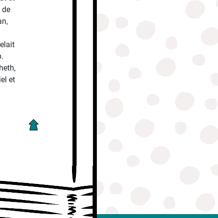
 de
an,
elait
b.
heth,
el et