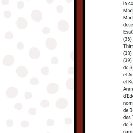
la c
Madi
Madi
desc
Esaü
(36)
Thim
(38)
(39)
de S
et A
et K
Aran
d'Edo
nom 
de B
des 
de B
camp