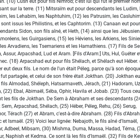
n. (10) Cush eut pour fils Nimrod; c'est lui qui fut le premier h
sant sur la terre. (11) Mitsraïm eut pour descendants les Ludim, 
im, les Lehabim, les Naphtuhim, (12) les Patrusim, les Casluhim
 sont issus les Philistins, et les Caphtorim. (13) Canaan eut pour
endants Sidon, son fils aîné, et Heth, (14) ainsi que les Jébusien
Amoréens, les Guirgasiens, (15) les Héviens, les Arkiens, les Sinie
 les Arvadiens, les Tsemariens et les Hamathiens. (17) Fils de S
, Assur, Arpacshad, Lud et Aram. [Fils d'Aram:] Uts, Hul, Guéter e
ec. (18) Arpacshad eut pour fils Shélach, et Shélach eut Héber. 
r eut deux fils. Le nom de l'un était Péleg, parce qu'à son époqu
e fut partagée, et celui de son frère était Jokthan. (20) Jokthan eu
 fils Almodad, Shéleph, Hatsarmaveth, Jérach, (21) Hadoram, Uz
a, (22) Ebal, Abimaël, Séba, Ophir, Havila et Jobab. (23) Tous ceu
nt les fils de Jokthan. De Sem à Abraham et ses descendants (24
t Sem, Arpacshad, Shélach, (25) Héber, Péleg, Rehu, (26) Serug,
or, Térach (27) et Abram, c'est-à-dire Abraham. (28) Fils d'Abra
 et Ismaël. (29) Voici leur lignée: Nebajoth, le fils aîné d'Ismaël,
r, Adbeel, Mibsam, (30) Mishma, Duma, Massa, Hadad, Téma, (
ur, Naphish et Kedma. Ce sont là les fils d'Ismaël. (32) Fils de Ke