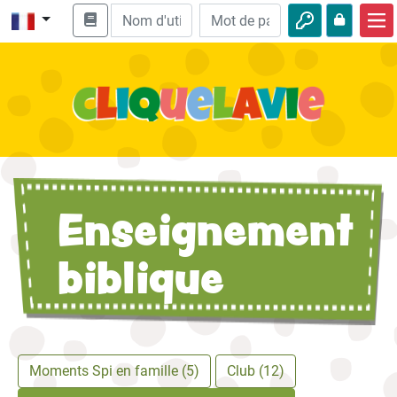
Accueil
Enseignement biblique
Vidéos
Histoires audio
Enseignement
Nature
Aventures
biblique
Loisirs
Moments Spi en famille (5)
Club (12)